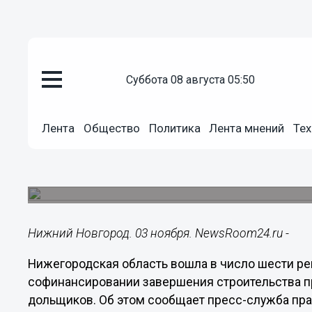
суббота 08 августа 05:50
Общество
03.11.2019
17:38
Лента
Общество
Политика
Лента мнений
Тех
Достройка ЖК «Окский берег» 
софинасировании Фондом защ
Нижегородское правительство заключило согл
Нижний Новгород. 03 ноября. NewsRoom24.ru -
Нижегородская область вошла в число шести ре
софинансировании завершения строительства 
дольщиков. Об этом сообщает пресс-служба пра