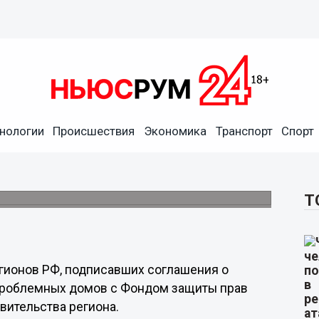
нологии
Происшествия
Экономика
Транспорт
Спорт
пройдет при
иты прав дольщиков
ашение с Фондом.
Т
гионов РФ, подписавших соглашения о
проблемных домов с Фондом защиты прав
вительства региона.