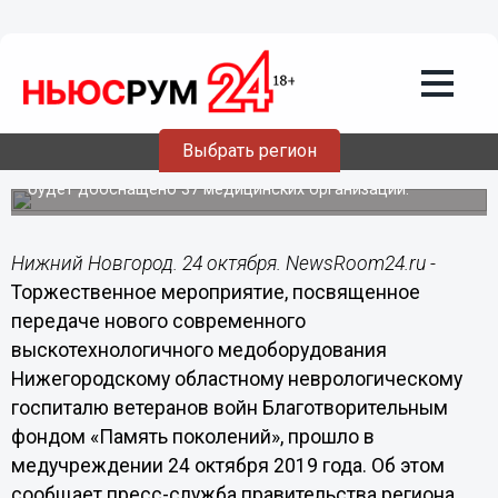
24.10.2019
16:46
В Нижегородский областной
неврологический госпиталь ветеранов
войн поступило новое медицинское
оборудование
Выбрать регион
В рамках нацпроекта «Здравоохранение» до конца
текущего года новым медицинским оборудованием
будет дооснащено 37 медицинских организаций.
Нижний Новгород. 24 октября. NewsRoom24.ru -
Торжественное мероприятие, посвященное
передаче нового современного
выскотехнологичного медоборудования
Нижегородскому областному неврологическому
госпиталю ветеранов войн Благотворительным
фондом «Память поколений», прошло в
медучреждении 24 октября 2019 года. Об этом
сообщает пресс-служба правительства региона.