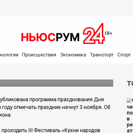
нологии
Происшествия
Экономика
Транспорт
Спорт
выступят 4 ноября в
одного единства.
Т
убликована программа празднования Дня
 году отмечать праздник начнут 3 ноября. Об
иона.
проходить III Фестиваль «Кухни народов