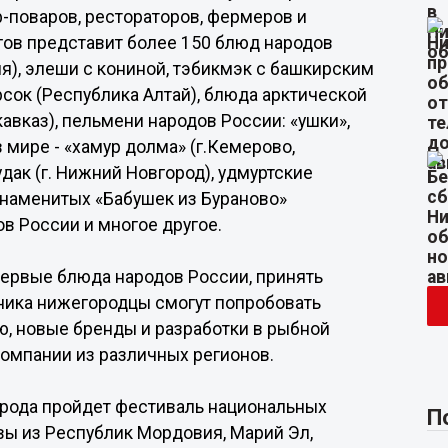
-поваров, рестораторов, фермеров и
гов представит более 150 блюд народов
я), элеши с кониной, тэбикмэк с башкирским
рсок (Республика Алтай), блюда арктической
икавказ), пельмени народов России: «ушки»,
 мире - «хамур долма» (г.Кемерово,
дак (г. Нижний Новгород), удмуртские
знаменитых «Бабушек из Бураново»
ов России и многое другое.
ервые блюда народов России, принять
дника нижегородцы смогут попробовать
ю, новые бренды и разработки в рыбной
омпании из различных регионов.
города пройдет фестиваль национальных
П
вы из Республик Мордовия, Марий Эл,