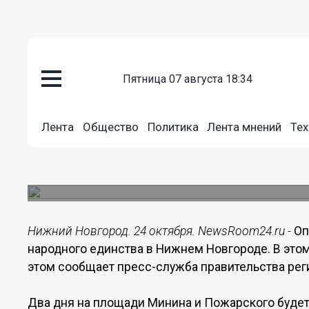
пятница 07 августа 18:34
Общество
24.10.2019
15:01
Лента
Общество
Политика
Лента мнений
Тех
Стало известно, какие звезды 
Нижнем Новгороде
Опубликована программа празднования Дня нар
Нижний Новгород. 24 октября. NewsRoom24.ru -
Оп
народного единства в Нижнем Новгороде. В этом
этом сообщает пресс-служба правительства рег
Два дня на площади Минина и Пожарского будет 