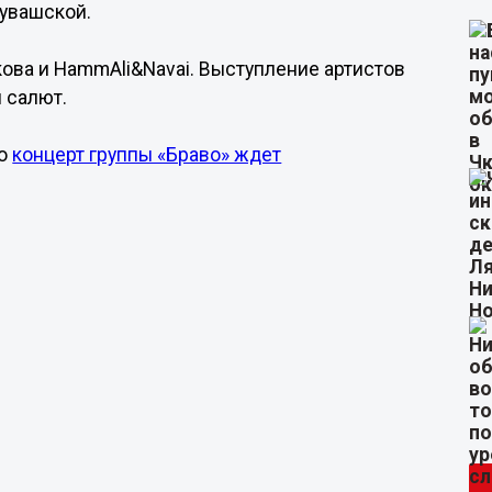
Чувашской.
ова и HammAli&Navai. Выступление артистов
й салют.
то
концерт группы «Браво» ждет