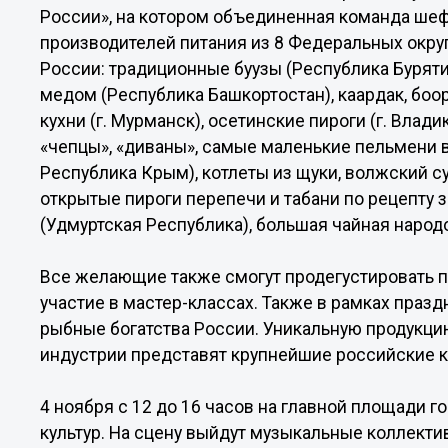
России», на котором объединенная команда шеф
производителей питания из 8 Федеральных окру
России: традиционные буузы (Республика Буряти
медом (Республика Башкортостан), каардак, боо
кухни (г. Мурманск), осетинские пироги (г. Влад
«чепцы», «диваны», самые маленькие пельмени в
Республика Крым), котлеты из щуки, волжский су
открытые пироги перепечи и табани по рецепту 
(Удмуртская Республика), большая чайная народ
Все желающие также смогут продегустировать п
участие в мастер-классах. Также в рамках праз
рыбные богатства России. Уникальную продукци
индустрии представят крупнейшие российские к
4 ноября с 12 до 16 часов на главной площади 
культур. На сцену выйдут музыкальные коллекти