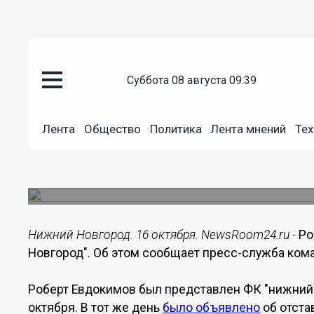
суббота 08 августа 09:39
Общество
Лента
Общество
Политика
Лента мнений
Тех
16.10.2019
19:41
Роберт Евдокимов стал трене
Дмитрий Черышев ушел в отставку.
Нижний Новгород. 16 октября. NewsRoom24.ru -
Ро
Новгород". Об этом сообщает пресс-служба ком
Роберт Евдокимов был представлен ФК "нижний 
октября. В тот же день
было объявлено
об отста