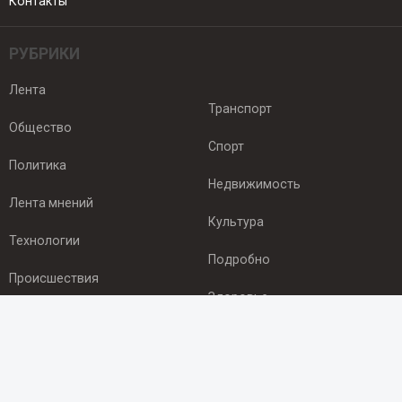
Контакты
РУБРИКИ
Лента
Транспорт
Общество
Спорт
Политика
Недвижимость
Лента мнений
Культура
Технологии
Подробно
Происшествия
Здоровье
Экономика
ПОДПИСКА
Подпишись на рассылку NEWSROOM24
и будь
в курсе новостей в своём городе: