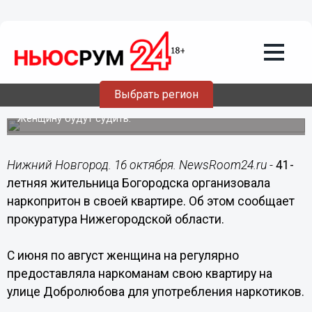
Общество
16.10.2019
15:21
41-летняя нижегородка организовала
Выбрать регион
наркопритон в своей квартире
Женщину будут судить.
Нижний Новгород. 16 октября. NewsRoom24.ru -
41-
летняя жительница Богородска организовала
наркопритон в своей квартире. Об этом сообщает
прокуратура Нижегородской области.
С июня по август женщина на регулярно
предоставляла наркоманам свою квартиру на
улице Добролюбова для употребления наркотиков.