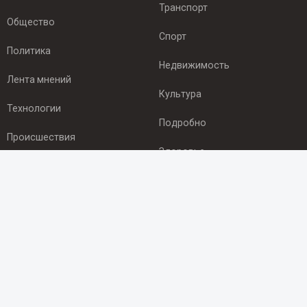
Транспорт
Общество
Спорт
Политика
Недвижимость
Лента мнений
Культура
Технологии
Подробно
Происшествия
Здоровье
Экономика
ПОДПИСКА
Подпишись на рассылку NEWSROOM24
и будь
в курсе новостей в своём городе:
Подписаться