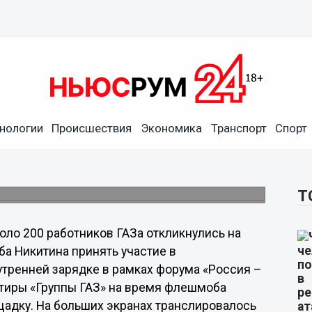
динился к массовой зарядке
ортивная держава»
нологии
Происшествия
Экономика
Транспорт
Спорт
ения вместе с Раисом Рахматуллиным,
ратным чемпионом Европы, пятикратным
Т
оло 200 работников ГАЗа откликнулись на
а Никитина принять участие в
тренней зарядке в рамках форума «Россия –
ртиры «Группы ГАЗ» на время флешмоба
адку. На больших экранах транслировалось