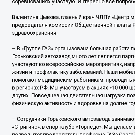
соревнованиях участвую. Интересно все попробо
Валентина Цывова, главный врач ЧЛПУ «Центр м
председателя комиссии Общественной палаты Р
здравоохранения:
– В «Группе ГАЗ» организована большая работа 
Горьковский автозавод много лет является парт
участвуют во всероссийских мероприятиях, нап
жизни и профилактику заболеваний. Наши мобил
помогают медицинским работникам проводить 
в регионах РФ. Мы участвуем в акциях «10 000 ш
других. Повседневная двигательная нагрузка п
физическую активность и здоровье на долгие го
– Сотрудники Горьковского автозавода занимаю
«Стригино», в спортклубе «Торпедо». Мы делаем 
подвел итог председатель профкома ГАЗа Серге