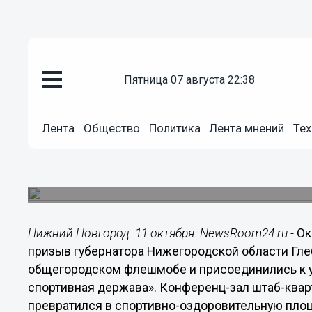
Общество
пятница 07 августа 22:38
11.10.2019
21:49
Горьковский автозавод присое
в рамках форума «Россия – сп
Лента
Общество
Политика
Лента мнений
Тех
Работники ГАЗа выполняли спортивные упражн
семикратным чемпионом мира по самбо, трехк
обладателем Кубка мира.
Нижний Новгород. 11 октября. NewsRoom24.ru -
Ок
призыв губернатора Нижегородской области Глеб
общегородском флешмобе и присоединились к у
спортивная держава». Конференц-зал штаб-ква
превратился в спортивно-оздоровительную площ