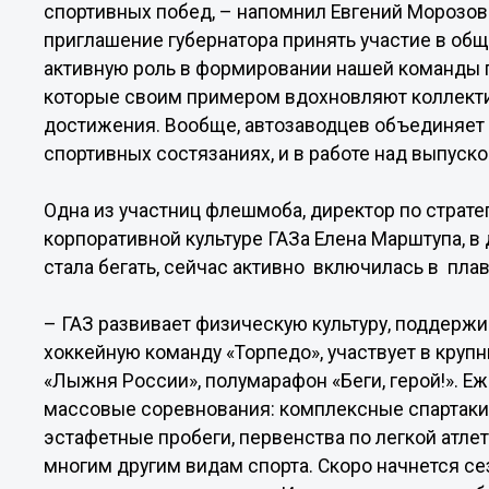
спортивных побед, – напомнил Евгений Морозов
приглашение губернатора принять участие в об
активную роль в формировании нашей команды п
которые своим примером вдохновляют коллектив
достижения. Вообще, автозаводцев объединяет 
спортивных состязаниях, и в работе над выпуск
Одна из участниц флешмоба, директор по страт
корпоративной культуре ГАЗа Елена Марштупа, в
стала бегать, сейчас активно включилась в плав
– ГАЗ развивает физическую культуру, поддержи
хоккейную команду «Торпедо», участвует в круп
«Лыжня России», полумарафон «Беги, герой!». Е
массовые соревнования: комплексные спартаки
эстафетные пробеги, первенства по легкой атлет
многим другим видам спорта. Скоро начнется с