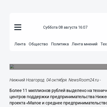
суббота 08 августа 16:07
Общество
04.10.2019
16:55
Лента
Общество
Политика
Лента мнений
Тех
Более 11 млн рублей направлен
нижегородских бизнес-инкуба
Прием заявок на получение субсидии продлится 
Нижний Новгород. 04 октября. NewsRoom24.ru -
Более 11 миллионов рублей выделено на технич
центров поддержки предпринимательства Нижег
проекта «Малое и среднее предпринимательство