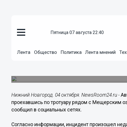
пятница 07 августа 22:40
Общество
04.10.2019
13:31
Лента
Общество
Политика
Лента мнений
Тех
Нижегородский автохам едва н
коляской, проехавшись по трот
Инцидент произошел рядом с Мещерским озер
Нижний Новгород. 04 октября. NewsRoom24.ru -
Ав
проехавшись по тротуару рядом с Мещерским о
сообщил в социальных сетях.
Согласно информации, инцидент произошел нед