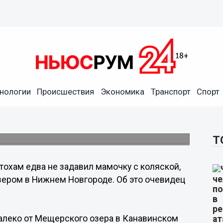
нологии
Происшествия
Экономика
Транспорт
Спорт
е задавил мамочку с
уару
ом.
Т
тохам едва не задавил мамочку с коляской,
зером в Нижнем Новгороде. Об это очевидец
алеко от Мещерского озера в Канавинском