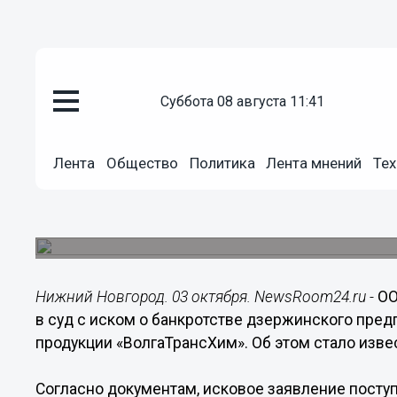
суббота 08 августа 11:41
Общество
03.10.2019
16:04
Лента
Общество
Политика
Лента мнений
Тех
Иск о банкротстве дзержинско
«ВолгаТрансХим» поступил в с
Сумма исковых требований составляет более 1,
Нижний Новгород. 03 октября. NewsRoom24.ru -
ОО
в суд с иском о банкротстве дзержинского пре
продукции «ВолгаТрансХим». Об этом стало изве
Согласно документам, исковое заявление посту