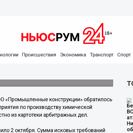
нологии
Происшествия
Экономика
Транспорт
Спорт
го химпроизводства
уд
1 млн рублей.
Т
О «Промышленные конструкции» обратилось
дприятия по производству химической
стно из картотеки арбитражных дел.
пило 2 октября. Сумма исковых требований