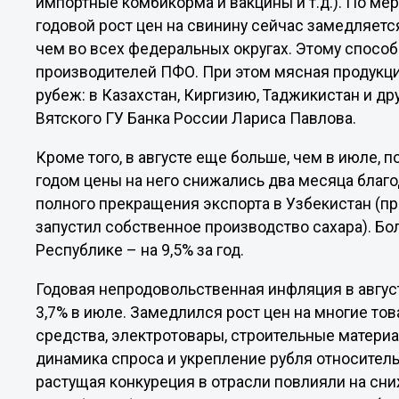
импортные комбикорма и вакцины и т.д.). По ме
годовой рост цен на свинину сейчас замедляетс
чем во всех федеральных округах. Этому спосо
производителей ПФО. При этом мясная продукци
рубеж: в Казахстан, Киргизию, Таджикистан и др
Вятского ГУ Банка России Лариса Павлова.
Кроме того, в августе еще больше, чем в июле,
годом цены на него снижались два месяца благод
полного прекращения экспорта в Узбекистан (пр
запустил собственное производство сахара). Б
Республике – на 9,5% за год.
Годовая непродовольственная инфляция в август
3,7% в июле. Замедлился рост цен на многие то
средства, электротовары, строительные матери
динамика спроса и укрепление рубля относитель
растущая конкуреция в отрасли повлияли на сни