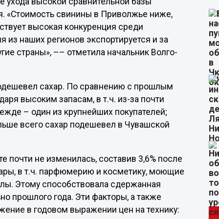
ре ухода высокой сравнительной базы
я. «Стоимость свинины в Приволжье ниже,
бствует высокая конкуренция среди
я из наших регионов экспортируется и за
угие страны», –– отметила начальник Волго-
 подешевел сахар. По сравнению с прошлым
аря высоким запасам, в т.ч. из-за почти
ежде – один из крупнейших покупателей;
ольше всего сахар подешевел в Чувашской
е почти не изменилась, составив 3,6% после
вары, в т.ч. парфюмерию и косметику, моющие
алы. Этому способствовала сдержанная
но прошлого года. Эти факторы, а также
жение в годовом выражении цен на технику: