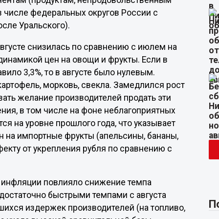
нентам (продуктам, непродовольственным
в числе федеральных округов России с
сле Уральского).
вгусте снизилась по сравнению с июлем на
с динамикой цен на овощи и фрукты. Если в
ило 3,3%, то в августе было нулевым.
артофель, морковь, свекла. Замедлился рост
вать желание производителей продать эти
ния, в том числе на фоне неблагоприятных
я на уровне прошлого года, что указывает
н на импортные фрукты (апельсины, бананы,
екту от укрепления рубля по сравнению с
 инфляции повлияло снижение темпа
 достаточно быстрыми темпами с августа
П
вшихся издержек производителей (на топливо,