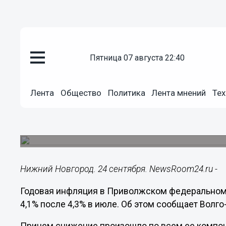
пятница 07 августа 22:40
Общество
24.09.2019
16:01
Лента
Общество
Политика
Лента мнений
Тех
Инфляция в Приволжье в авгус
низких
По сравнению с другими округами.
Нижний Новгород. 24 сентября. NewsRoom24.ru -
Годовая инфляция в Приволжском федеральном ок
4,1% после 4,3% в июле. Об этом сообщает Волго