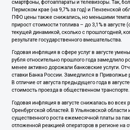
смартфоны, фотоаппараты и телевизоры. Так, б
Пермском крае (на 9,7% за год) и Пензенской обл
ПФО цены также снижались, но меньшими темпам
прирост стоимости топлива – до 3,1% в августе (с
текущей динамикой, сколько с прошлогодней, ко
результате государственного вмешательства.
Годовая инфляция в сфере услуг в августе умень
рубля относительно прошлого года замедлило ро
менее активно дорожали банковские услуги. От
ставки Банка России. Замедлился в Приволжье р
В отличие от августа предыдущего года в август
стоимость проезда в общественном транспорте.
Годовая инфляция в августе снижалась во всех 
Оренбургской областей. В Ульяновской области и
существенного роста ежемесячной платы за паке
отложенной реакцией операторов в регионе на о