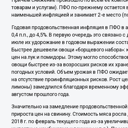
Причем снижение произошло по всем ее компо
товарам и услугам). ПФО по-прежнему остается 
наименьшей инфляцией и занимает 2-е место (по
Годовая продовольственная инфляция в ПФО в а
0,4 п.п., до 4,5%. В первую очередь это связано 
июле их удорожание в годовом выражении состав
Быстрее дешевели овощи «борщевого набора»: к
цен на лук и помидоры. Этому могло способство
овощи быстрее из-за возросших рисков их хране
погодных условий. Объем урожая в ПФО ожидаетс
на отсутствие проинфляционных рисков. Рост це
лимоны) замедлился благодаря временному эфф
августом прошлого года.
Значительно на замедление продовольственной
прироста цен на свинину. Стоимость мяса росла
2018 г. по февраль текущего года из-за увеличи