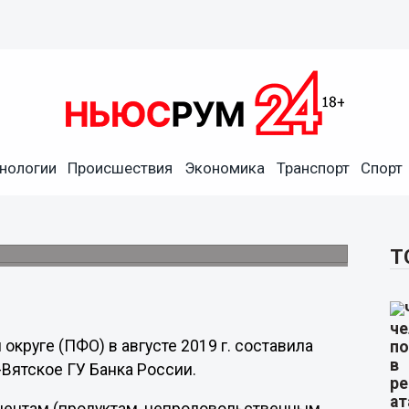
нологии
Происшествия
Экономика
Транспорт
Спорт
те осталась одной из самых
Т
руге (ПФО) в августе 2019 г. составила
-Вятское ГУ Банка России.