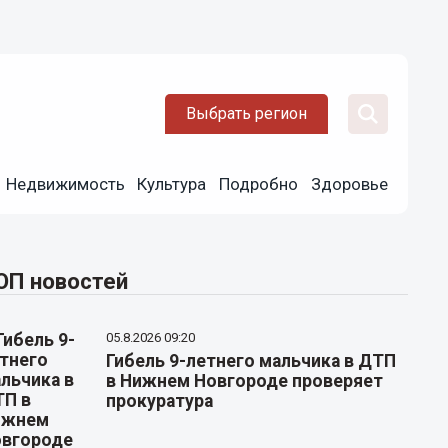
Выбрать регион
Недвижимость
Культура
Подробно
Здоровье
ОП новостей
05.8.2026 09:20
Гибель 9-летнего мальчика в ДТП
в Нижнем Новгороде проверяет
прокуратура