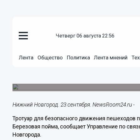
Общество
четверг 06 августа 22:56
23.09.2019
14:06
Тротуар для безопасного движ
Лента
Общество
Политика
Лента мнений
Тех
в поселке Березовая пойма
Работы были выполнены после обращения жит
Панову.
Нижний Новгород. 23 сентября. NewsRoom24.ru -
Тротуар для безопасного движения пешеходов п
Березовая пойма, сообщает Управление по свя
Новгорода.