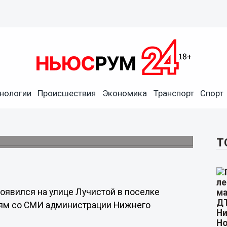
ения пешеходов оборудован
нологии
Происшествия
Экономика
Транспорт
Спорт
елей к мэру Нижнего Новгорода Владимиру
Т
оявился на улице Лучистой в поселке
зям со СМИ администрации Нижнего