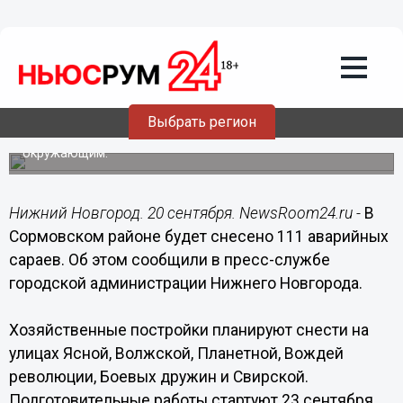
Общество
20.09.2019
18:18
В Сормовском районе снесут 111
сараев
Выбрать регион
Сооружения признаны аварийными и несут собой угрозу
окружающим.
Нижний Новгород. 20 сентября. NewsRoom24.ru -
В
Сормовском районе будет снесено 111 аварийных
сараев. Об этом сообщили в пресс-службе
городской администрации Нижнего Новгорода.
Хозяйственные постройки планируют снести на
улицах Ясной, Волжской, Планетной, Вождей
революции, Боевых дружин и Свирской.
Подготовительные работы стартуют 23 сентября.