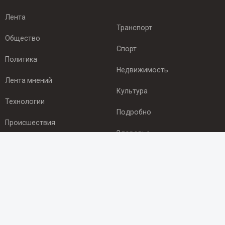
Лента
Транспорт
Общество
Спорт
Политика
Недвижимость
Лента мнений
Культура
Технологии
Подробно
Происшествия
Здоровье
Экономика
ПОДПИСКА
Подпишись на рассылку NEWSROOM24
и будь
в курсе новостей в своём городе: