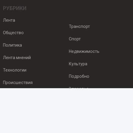
РУБРИКИ
Лента
Транспорт
Общество
Спорт
Политика
Недвижимость
Лента мнений
Культура
Технологии
Подробно
Происшествия
Здоровье
Экономика
ПОДПИСКА
Подпишись на рассылку NEWSROOM24
и будь
в курсе новостей в своём городе: