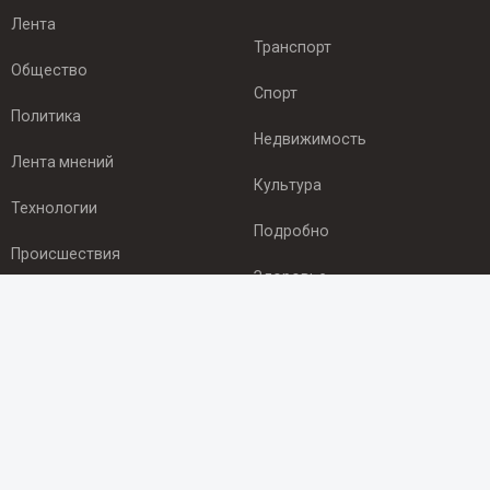
Лента
Транспорт
Общество
Спорт
Политика
Недвижимость
Лента мнений
Культура
Технологии
Подробно
Происшествия
Здоровье
Экономика
ПОДПИСКА
Подпишись на рассылку NEWSROOM24
и будь
в курсе новостей в своём городе: