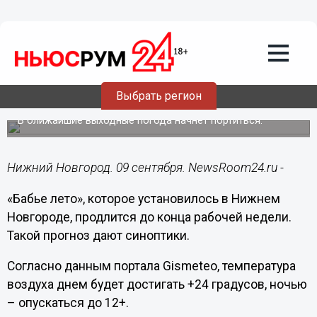
Общество
09.09.2019
11:32
«Бабье лето» продлится в Нижнем
Выбрать регион
Новгороде до 14 сентября
В ближайшие выходные погода начнет портиться.
Нижний Новгород. 09 сентября. NewsRoom24.ru -
«Бабье лето», которое установилось в Нижнем
Новгороде, продлится до конца рабочей недели.
Такой прогноз дают синоптики.
Согласно данным портала Gismeteo, температура
воздуха днем будет достигать +24 градусов, ночью
– опускаться до 12+.