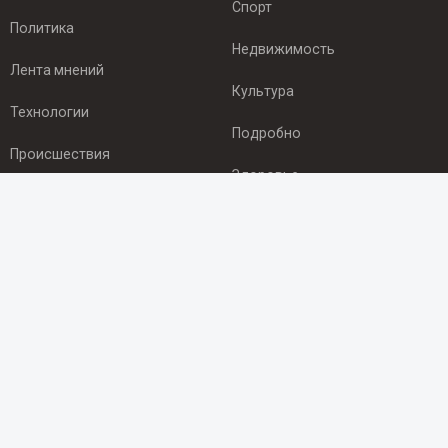
Спорт
Политика
Недвижимость
Лента мнений
Культура
Технологии
Подробно
Происшествия
Здоровье
Экономика
ПОДПИСКА
Подпишись на рассылку NEWSROOM24
и будь
в курсе новостей в своём городе:
Подписаться
© 2012 - 2025 ООО "Ньюсрум" (ИА Newsroom24 (Ньюсрум24).