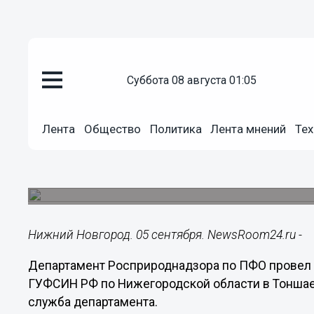
Общество
суббота 08 августа 01:05
05.09.2019
14:26
Исправительная колония сбра
Лента
Общество
Политика
Лента мнений
Тех
очистки в Нижегородской обла
Департамент Росприроднадзора по ПФО провел
Тоншаевском районе.
Нижний Новгород. 05 сентября. NewsRoom24.ru -
Департамент Росприроднадзора по ПФО провел
ГУФСИН РФ по Нижегородской области в Тоншае
служба департамента.