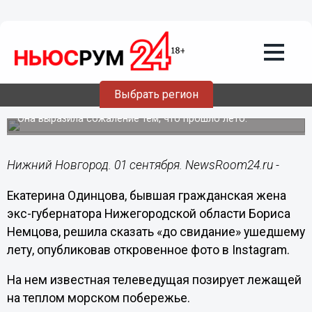
Общество
01.09.2019
12:19
Екатерина Одинцова опубликовала
Выбрать регион
«бомбически шедевральное» фото
Она выразила сожаление тем, что прошло лето.
Нижний Новгород. 01 сентября. NewsRoom24.ru -
Екатерина Одинцова, бывшая гражданская жена
экс-губернатора Нижегородской области Бориса
Немцова, решила сказать «до свидание» ушедшему
лету, опубликовав откровенное фото в Instagram.
На нем известная телеведущая позирует лежащей
на теплом морском побережье.