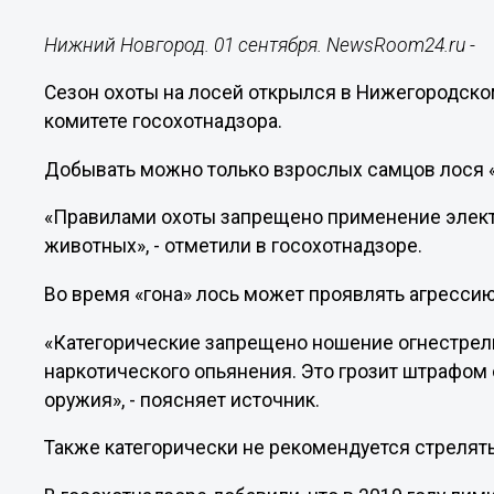
Нижний Новгород. 01 сентября. NewsRoom24.ru -
Сезон охоты на лосей открылся в Нижегородско
комитете госохотнадзора.
Добывать можно только взрослых самцов лося «
«Правилами охоты запрещено применение элект
животных», - отметили в госохотнадзоре.
Во время «гона» лось может проявлять агресси
«Категорические запрещено ношение огнестрель
наркотического опьянения. Это грозит штрафом 
оружия», - поясняет источник.
Также категорически не рекомендуется стрелять 