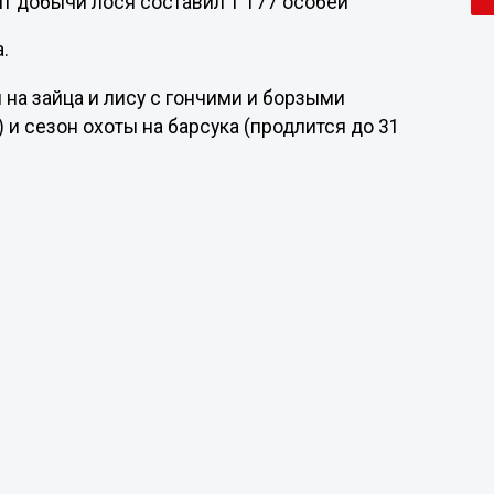
ит добычи лося составил 1 177 особей
.
 на зайца и лису с гончими и борзыми
 и сезон охоты на барсука (продлится до 31