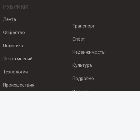
РУБРИКИ
Лента
Транспорт
Общество
Спорт
Политика
Недвижимость
Лента мнений
Культура
Технологии
Подробно
Происшествия
Здоровье
Экономика
ПОДПИСКА
Подпишись на рассылку NEWSROOM24
и будь
в курсе новостей в своём городе: