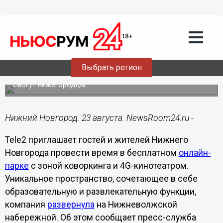
Общество
23.08.2019
14:37
Чем бесплатно заняться в выходные?
Выбрать регион
Посетить экспозиции на ВДНХ, увидеть «Падение
Олимпа» и зажечь на DJ-вечеринке с видом на Стрелку
смогут нижегородцы.
Нижний Новгород. 23 августа. NewsRoom24.ru -
Tele2 приглашает гостей и жителей Нижнего
Новгорода провести время в бесплатном
онлайн-
парке
с зоной коворкинга и 4G-кинотеатром.
Уникальное пространство, сочетающее в себе
образовательную и развлекательную функции,
компания
развернула
на Нижневолжской
набережной. Об этом сообщает пресс-служба