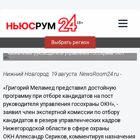
19.08.2019
15:56
Меламед представил достойную
программу при отборе кандидатов на
пост руководителя управления
госохраны ОКН, - Сериков
Выбрать регион
Член комиссии по отбору кандидатов в резерв
управленческих кадров региона комментирует
назначение руководителя управления госохраны ОКН.
Нижний Новгород. 19 августа. NewsRoom24.ru -
«Григорий Меламед представил достойную
программу при отборе кандидатов на пост
руководителя управления госохраны ОКН», -
заявил член экспертной комиссии по отбору
кандидатов в резерв управленческих кадров
Нижегородской области в сфере охраны
ОКН Александр Сериков, комментируя назначения