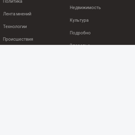
Политика
Недвижимость
Лента мнений
Культура
Технологии
Подробно
Происшествия
Здоровье
Экономика
ПОДПИСКА
Подпишись на рассылку NEWSROOM24
и будь
в курсе новостей в своём городе:
Подписаться
© 2012 - 2025 ООО "Ньюсрум" (ИА Newsroom24 (Ньюсрум24).
Учредитель — ООО "Ньюсрум"