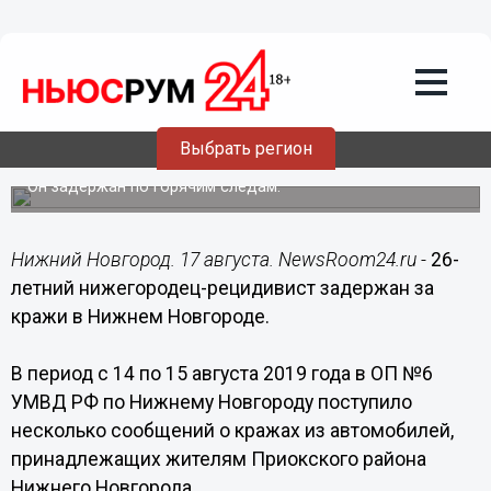
Общество
17.08.2019
17:50
26-летний нижегородец-рецидивист
похищал видеорегистраторы и
Выбрать регион
антирадары
Он задержан по горячим следам.
Нижний Новгород. 17 августа. NewsRoom24.ru -
26-
летний нижегородец-рецидивист задержан за
кражи в Нижнем Новгороде.
В период с 14 по 15 августа 2019 года в ОП №6
УМВД РФ по Нижнему Новгороду поступило
несколько сообщений о кражах из автомобилей,
принадлежащих жителям Приокского района
Нижнего Новгорода.