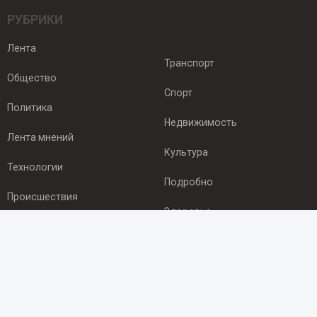
РУБРИКИ
Лента
Транспорт
Общество
Спорт
Политика
Недвижимость
Лента мнений
Культура
Технологии
Подробно
Происшествия
Здоровье
Экономика
ПОДПИСКА
Подпишись на рассылку NEWSROOM24
и будь
в курсе новостей в своём городе: