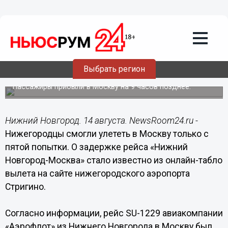
Общество
14.08.2019
13:02
Самолет «Аэрофлота» вылетел из
Выбрать регион
Стригино после пятой задержки
Пассажиры прибыли в Москву на 9 часов позднее.
Нижний Новгород. 14 августа. NewsRoom24.ru -
Нижегородцы смогли улететь в Москву только с
пятой попытки. О задержке рейса «Нижний
Новгород-Москва» стало известно из онлайн-табло
вылета на сайте нижегородского аэропорта
Стригино.
Согласно информации, рейс SU-1229 авиакомпании
«Аэрофлот» из Нижнего Новгорода в Москву был