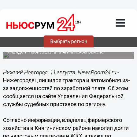
Общество
11.08.2019
22:24
Глава сельхозпредприятия лишился
Выбрать регион
трактора и авто за долги по зарплате
Инцидент произошел в Княгининском районе.
Нижний Новгород. 11 августа. NewsRoom24.ru -
Нижегородец лишился трактора и автомобиля из-
за задолженностей по заработной плате. Об этом
сообщается на сайте Управления Федеральной
службы судебных приставов по региону.
Согласно информации, владелец фермерского
хозяйства в Княгининском районе накопил долги
по налоговым платежам и ЖКХ, а также по