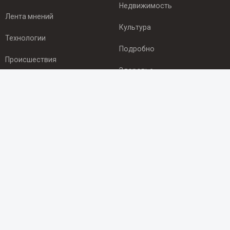
Недвижимость
Лента мнений
Культура
Технологии
Подробно
Происшествия
Здоровье
Экономика
ПОДПИСКА
Подпишись на рассылку NEWSROOM24
и будь
в курсе новостей в своём городе:
Подписаться
© 2012 - 2025 ООО "Ньюсрум" (ИА Newsroom24 (Ньюсрум24).
Учредитель — ООО "Ньюсрум"
Свидетельство о регистрации СМИ ИА № ФС 77 - 45920 от 22.07.2011г.