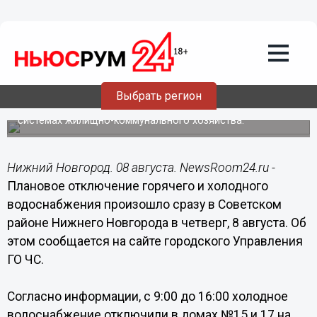
Общество
08.08.2019
09:28
Три жилых дома в Нижнем Новгороде
остались без воды 8 августа
Выбрать регион
Причиной отключения стали плановые работы на
системах жилищно-коммунального хозяйства.
Нижний Новгород. 08 августа. NewsRoom24.ru -
Плановое отключение горячего и холодного
водоснабжения произошло сразу в Советском
районе Нижнего Новгорода в четверг, 8 августа. Об
этом сообщается на сайте городского Управления
ГО ЧС.
Согласно информации, с 9:00 до 16:00 холодное
водоснабжение отключили в домах №15 и 17 на