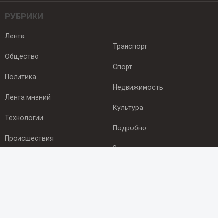
РУБРИКИ
Лента
Транспорт
Общество
Спорт
Политика
Недвижимость
Лента мнений
Культура
Технологии
Подробно
Происшествия
Здоровье
Экономика
ПОДПИСКА
Подпишись на рассылку NEWSROOM24
и будь
в курсе новостей в своём городе: