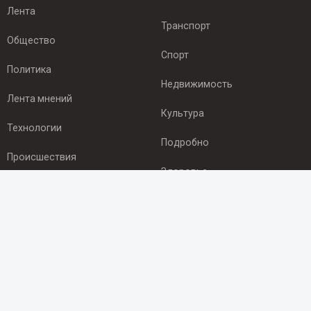
Лента
Транспорт
Общество
Спорт
Политика
Недвижимость
Лента мнений
Культура
Технологии
Подробно
Происшествия
Здоровье
Экономика
ПОДПИСКА
Подпишись на рассылку NEWSROOM24
и будь
в курсе новостей в своём городе:
Подписаться