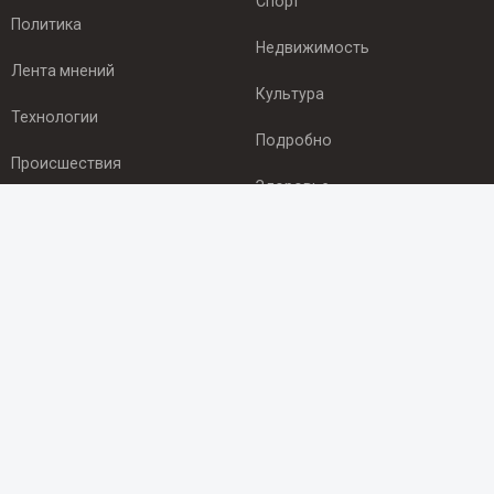
Спорт
Политика
Недвижимость
Лента мнений
Культура
Технологии
Подробно
Происшествия
Здоровье
Экономика
ПОДПИСКА
Подпишись на рассылку NEWSROOM24
и будь
в курсе новостей в своём городе:
Подписаться
© 2012 - 2025 ООО "Ньюсрум" (ИА Newsroom24 (Ньюсрум24).