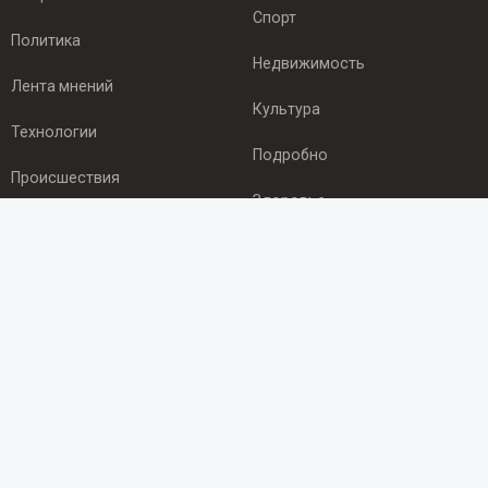
Спорт
Политика
Недвижимость
Лента мнений
Культура
Технологии
Подробно
Происшествия
Здоровье
Экономика
ПОДПИСКА
Подпишись на рассылку NEWSROOM24
и будь
в курсе новостей в своём городе:
Подписаться