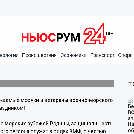
асти Глеб Никитин
нологии
Происшествия
Экономика
Транспорт
Спорт
нем ВМФ
ой губернатора и правительства
Т
жаемые моряки и ветераны военно-морского
аздником!
же морских рубежей Родины, защищали честь
ого региона служат в рядах ВМФ, с честью