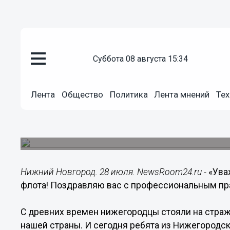
Общество
суббота 08 августа 15:34
28.07.2019
14:13
Губернатор Нижегородской обл
Лента
Общество
Политика
Лента мнений
Тех
поздравил нижегородцев с Д
В поздравлении, распространенном пресс-служб
Нижегородской области, говорится:
Нижний Новгород. 28 июля. NewsRoom24.ru -
«Ува
флота! Поздравляю вас с профессиональным пр
С древних времен нижегородцы стояли на стра
нашей страны. И сегодня ребята из Нижегородск