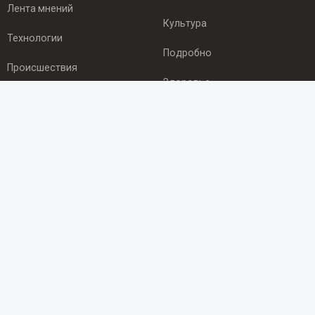
Лента мнений
Культура
Технологии
Подробно
Происшествия
Здоровье
Экономика
ПОДПИСКА
Подпишись на рассылку NEWSROOM24
и будь
в курсе новостей в своём городе:
Подписаться
© 2012 - 2025 ООО "Ньюсрум" (ИА Newsroom24 (Ньюсрум24).
Учредитель — ООО "Ньюсрум"
Свидетельство о регистрации СМИ ИА № ФС 77 - 45920 от 22.07.2011г.
выдано Федеральной службой по надзору в сфере связи,
информационных технологий и массовый коммуникаций.