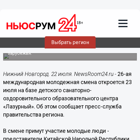
22.07.2019
20:15
Открытие 26-ой международной
молодежной смены состоится на базе
детского центра «Лазурный»
Выбрать регион
Участниками смены за период ее проведения стали
более 3 тысяч человек из 30 стран ближнего и дальнего
зарубежья.
Нижний Новгород. 22 июля. NewsRoom24.ru -
26-ая
международная молодежная смена откроется 23
июля на базе детского санаторно-
оздоровительного образовательного центра
«Лазурный». Об этом сообщает пресс-служба
правительства региона.
В смене примут участие молодые люди -
представители Китайской Народной Республики,