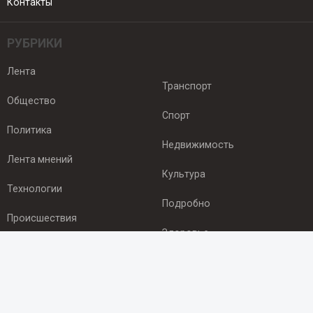
Контакты
РУБРИКИ
Лента
Транспорт
Общество
Спорт
Политика
Недвижимость
Лента мнений
Культура
Технологии
Подробно
Происшествия
Здоровье
Экономика
ПОДПИСКА
Подпишись на рассылку NEWSROOM24
и будь
в курсе новостей в своём городе: