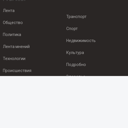
Лента
Транспорт
Общество
Спорт
Политика
Недвижимость
Лента мнений
Культура
Технологии
Подробно
Происшествия
Здоровье
Экономика
ПОДПИСКА
Подпишись на рассылку NEWSROOM24
и будь
в курсе новостей в своём городе: