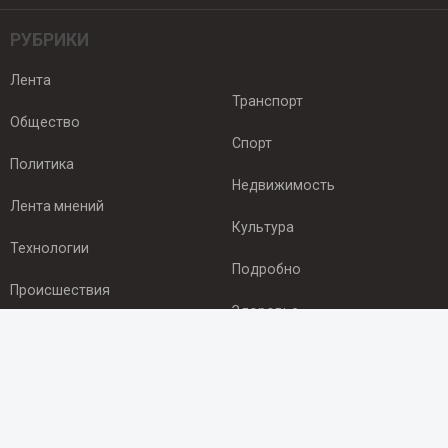
РУБРИКИ
Лента
Транспорт
Общество
Спорт
Политика
Недвижимость
Лента мнений
Культура
Технологии
Подробно
Происшествия
Здоровье
Экономика
ПОДПИСКА
Подпишись на рассылку NEWSROOM24
и будь
в курсе новостей в своём городе: