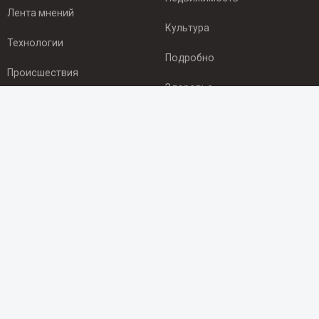
Лента мнений
Культура
Технологии
Подробно
Происшествия
Здоровье
Экономика
ПОДПИСКА
Подпишись на рассылку NEWSROOM24
и будь
в курсе новостей в своём городе:
Подписаться
© 2012 - 2025 ООО "Ньюсрум" (ИА Newsroom24 (Ньюсрум24).
Учредитель — ООО "Ньюсрум"
Свидетельство о регистрации СМИ ИА № ФС 77 - 45920 от 22.07.2011г.
выдано Федеральной службой по надзору в сфере связи,