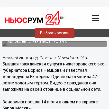
Общество
15.07.2019
12:25
Екатерина Одинцова отметила день
Выбрать регион
рождения золотым тортом
Торт был выполнен в виде числа 47.
Нижний Новгород. 15 июля. NewsRoom24.ru -
Бывшая гражданская супруга нижегородского экс-
губернатора Бориса Немцова и известная
телеведущая Екатерина Одинцова отметила 47-
летие золотым тортом. Видео с праздника она
выложила на своей странице в социальной сети.
Вечеринка прошла 14 июля в одном из караоке-
баров Москвы.