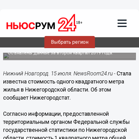
Общество
15.07.2019
10:16
Стала известна стоимость
квадратного метра жилья в
Выбрать регион
Нижегородской области
Объявлены данные за второй квартал 2019 года.
Нижний Новгород. 15 июля. NewsRoom24.ru -
Стала
известна стоимость одного квадратного метра
жилья в Нижегородской области. Об этом
сообщает Нижегородстат.
Согласно информации, предоставленной
территориальным органом Федеральной службы
государственной статистики по Нижегородской
области, стоимость 1 квадратного метра общей