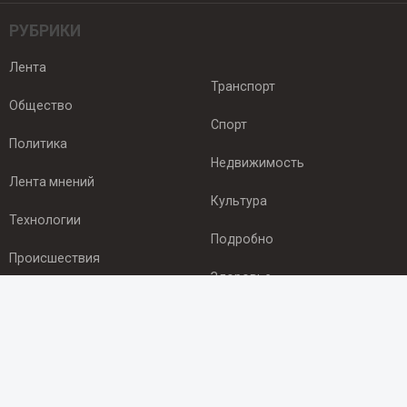
РУБРИКИ
Лента
Транспорт
Общество
Спорт
Политика
Недвижимость
Лента мнений
Культура
Технологии
Подробно
Происшествия
Здоровье
Экономика
ПОДПИСКА
Подпишись на рассылку NEWSROOM24
и будь
в курсе новостей в своём городе: