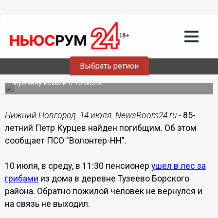
Общество
14.07.2019
21:43
85-летний Петр Курцев найден
Выбрать регион
погибщим
Мужчину искали с 10 июля.
Нижний Новгород. 14 июля. NewsRoom24.ru -
85-
летний Петр Курцев найден погибщим. Об этом
сообщает ПСО "Волонтер-НН".
10 июля, в среду, в 11:30 пенсионер
ушел в лес за
грибами
из дома в деревне Тузеево Борского
района. Обратно пожилой человек не вернулся и
на связь не выходил.