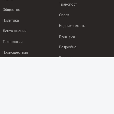
Транспорт
Общество
Спорт
Политика
Недвижимость
Лента мнений
Культура
Технологии
Подробно
Происшествия
Здоровье
Экономика
ПОДПИСКА
Подпишись на рассылку NEWSROOM24
и будь
в курсе новостей в своём городе:
Подписаться