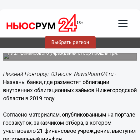
Общество
03.07.2019
01:23
Названы банки, где разместят
Выбрать регион
облигации Нижегородской области
Из 21 финансового учреждения отбор прошли три.
Нижний Новгород. 03 июля. NewsRoom24.ru -
Названы банки, где разместят облигации
внутренних облигационных займов Нижегородской
области в 2019 году.
Согласно материалам, опубликованным на портале
госзакупок, заказчиком отбора, в котором
участвовало 21 финансовое учреждение, выступил
региональный минфин.