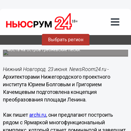
Общество
23.06.2019
15:59
Представлена концепция
благоустройства площади Ленина
Выбрать регион
В концепции предусмотрено строительство МФК и
моста на остров Гребневские пески.
Нижний Новгород. 23 июня. NewsRoom24.ru -
Архитекторами Нижегородского проектного
института Юрием Болговым и Григорием
Качемцевым подготовлена концепция
преобразования площади Ленина.
Как пишет
archi.ru
, они предлагают построить
рядом с Ярмаркой многофункциональный
комплекс, который станет доминантой и завершит