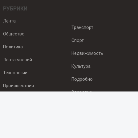
РУБРИКИ
Лента
Транспорт
Общество
Спорт
Политика
Недвижимость
Лента мнений
Культура
Технологии
Подробно
Происшествия
Здоровье
Экономика
ПОДПИСКА
Подпишись на рассылку NEWSROOM24
и будь
в курсе новостей в своём городе: