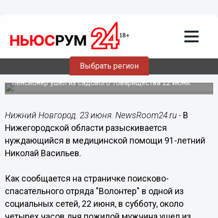
Общество
23.06.2019
12:59
91-летний Николай Васильев пропал в
Выбрать регион
Нижегородской области
Пенсионер ушел из садового товарищества 22 июня.
Нижний Новгород. 23 июня. NewsRoom24.ru -
В
Нижегородской области разыскивается
нуждающийся в медицинской помощи 91-летний
Николай Васильев.
Как сообщается на страничке поисково-
спасательного отряда "Волонтер" в одной из
социальных сетей, 22 июня, в субботу, около
четырех часов дня пожилой мужчина ушел из