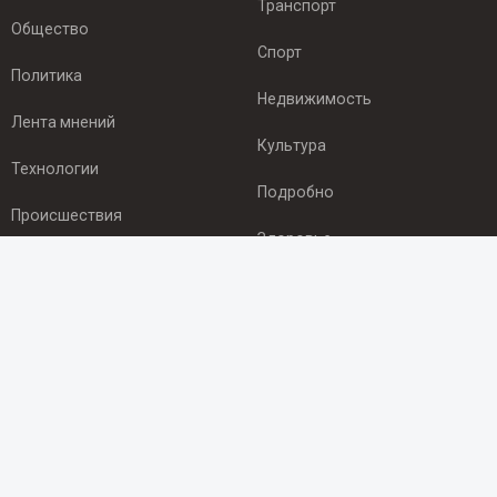
Транспорт
Общество
Спорт
Политика
Недвижимость
Лента мнений
Культура
Технологии
Подробно
Происшествия
Здоровье
Экономика
ПОДПИСКА
Подпишись на рассылку NEWSROOM24
и будь
в курсе новостей в своём городе:
Подписаться