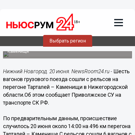
Общество
20.06.2019
17:28
6 вагонов грузового поезда сошли с
рельсов в Нижегородской области
Выбрать регион
Происшествие случилось на перегоне Тарталей –
Каменищи
Нижний Новгород. 20 июня. NewsRoom24.ru -
Шесть
вагонов грузового поезда сошли с рельсов на
перегоне Тарталей – Каменищи в Нижегородской
области.Об этом сообщает Приволжское СУ на
транспорте СК РФ.
По предварительным данным, происшествие
случилось 20 июня около 14:00 на 496 км перегона
Тарталей – Каменище.С рельсов сошли 6 вагонов с