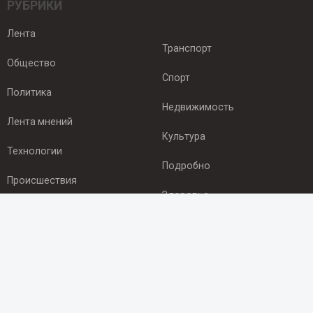
РУБРИКИ
Лента
Транспорт
Общество
Спорт
Политика
Недвижимость
Лента мнений
Культура
Технологии
Подробно
Происшествия
Здоровье
Экономика
ПОДПИСКА
Подпишись на рассылку NEWSROOM24
и будь
в курсе новостей в своём городе: