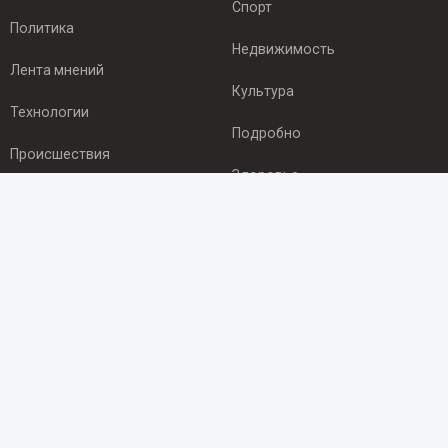
Спорт
Политика
Недвижимость
Лента мнений
Культура
Технологии
Подробно
Происшествия
Здоровье
Экономика
ПОДПИСКА
Подпишись на рассылку NEWSROOM24
и будь
в курсе новостей в своём городе:
Подписаться
© 2012 - 2025 ООО "Ньюсрум" (ИА Newsroom24 (Ньюсрум24).