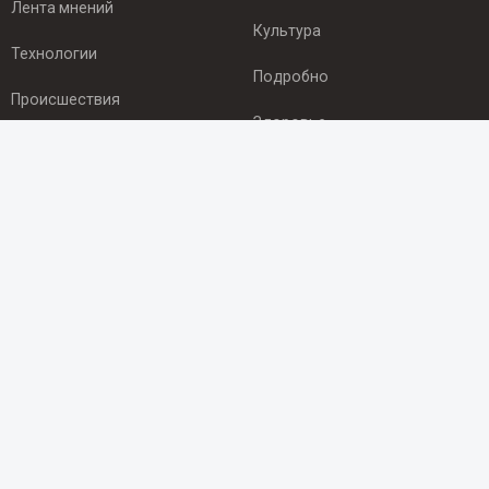
Лента мнений
Культура
Технологии
Подробно
Происшествия
Здоровье
Экономика
ПОДПИСКА
Подпишись на рассылку NEWSROOM24
и будь
в курсе новостей в своём городе:
Подписаться
© 2012 - 2025 ООО "Ньюсрум" (ИА Newsroom24 (Ньюсрум24).
Учредитель — ООО "Ньюсрум"
Свидетельство о регистрации СМИ ИА № ФС 77 - 45920 от 22.07.2011г.
выдано Федеральной службой по надзору в сфере связи,
информационных технологий и массовый коммуникаций.