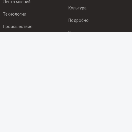
Лента мнений
Культура
Технологии
Подробно
Происшествия
Здоровье
Экономика
ПОДПИСКА
Подпишись на рассылку NEWSROOM24
и будь
в курсе новостей в своём городе:
Подписаться
© 2012 - 2025 ООО "Ньюсрум" (ИА Newsroom24 (Ньюсрум24).
Учредитель — ООО "Ньюсрум"
Свидетельство о регистрации СМИ ИА № ФС 77 - 45920 от 22.07.2011г.
выдано Федеральной службой по надзору в сфере связи,
информационных технологий и массовый коммуникаций.