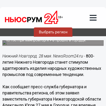
28.05.2019
19:05
Нижегородские изделия НХП
адаптируют под современные
тенденции
Выбрать регион
Совместное заседание регионального художественно-
экспертного совета и федерального экспертного совета
по НХП при Минпромторге РФ прошло в Городце.
Нижний Новгород. 28 мая. NewsRoom24.ru -
800-
летие Нижнего Новгорода станет стимулом
адаптировать изделия народных художественных
промыслов под современные тенденции.
Как сообщает пресс-служба губернатора и
правительства региона, об этом заявил
заместитель губернатора Нижегородской области
Александр Югов 27 мая в Городце, где впервые