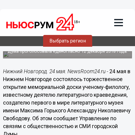
24.05.2019
14:51
Мемориальная доска Александру
Свободову открылась в Нижнем
Новгороде
Выбрать регион
За увековечение памяти краеведу и создателю первого
в мире литературного музея им. Горького городская
Дума проголосовала единогласно 12 декабря 2018 года.
Нижний Новгород. 24 мая. NewsRoom24.ru -
24 мая в
Нижнем Новгороде состоялось торжественное
открытие мемориальной доски ученому-филологу,
известному деятелю литературного краеведения,
создателю первого в мире литературного музея
имени Максима Горького Александру Николаевичу
Свободову. Об этом сообщает Управление по
связям с общественностью и СМИ городской
Думы.