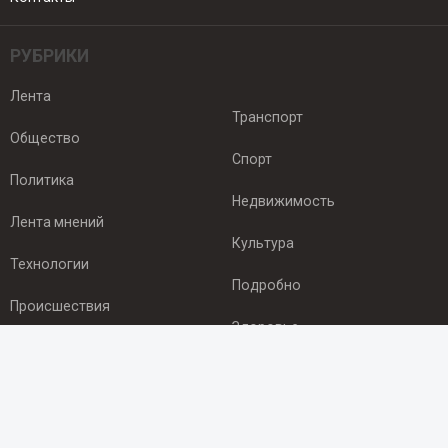
РУБРИКИ
Лента
Транспорт
Общество
Спорт
Политика
Недвижимость
Лента мнений
Культура
Технологии
Подробно
Происшествия
Здоровье
Экономика
ПОДПИСКА
Подпишись на рассылку NEWSROOM24
и будь
в курсе новостей в своём городе: