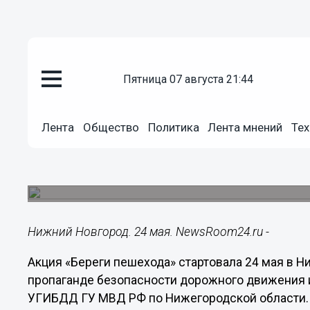
пятница 07 августа 21:44
Общество
24.05.2019
14:58
Лента
Общество
Политика
Лента мнений
Тех
Акция «Береги пешехода» стар
Новгороде
Акция началась в канун летних школьных каник
Нижний Новгород. 24 мая. NewsRoom24.ru -
Акция «Береги пешехода» стартовала 24 мая в Н
пропаганде безопасности дорожного движения 
УГИБДД ГУ МВД РФ по Нижегородской области.