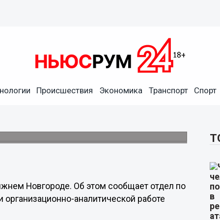
нологии
Происшествия
Экономика
Транспорт
Спорт
товала 24 мая в Нижнем
ул.
Т
ижнем Новгороде. Об этом сообщает отдел по
и организационно-аналитической работе