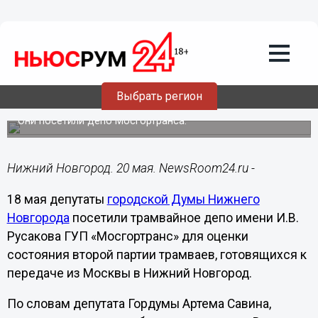
Общество
20.05.2019
17:09
Нижегородские депутаты осмотрели
Выбрать регион
вторую партию московских трамваев
Они посетили депо Мосгортранса.
Нижний Новгород. 20 мая. NewsRoom24.ru -
18 мая депутаты
городской Думы Нижнего
Новгорода
посетили трамвайное депо имени И.В.
Русакова ГУП «Мосгортранс» для оценки
состояния второй партии трамваев, готовящихся к
передаче из Москвы в Нижний Новгород.
По словам депутата Гордумы Артема Савина,