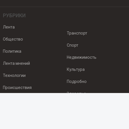
РУБРИКИ
Лента
Транспорт
Общество
Спорт
Политика
Недвижимость
Лента мнений
Культура
Технологии
Подробно
Происшествия
Здоровье
Экономика
ПОДПИСКА
Подпишись на рассылку NEWSROOM24
и будь
в курсе новостей в своём городе: